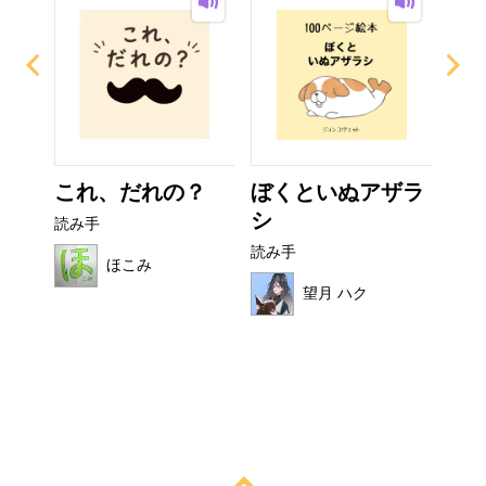
イム
これ、だれの？
ぼくといぬアザラ
フ
シ
読み手
読み
読み手
ほこみ
望月 ハク