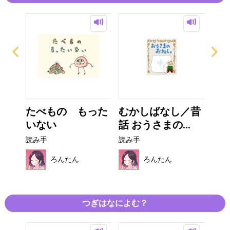
クリ
たべもの もった
むかしばなし／昔
ぼ
いない
話 おうさまの...
読み
読み手
読み手
ろんたん
ろんたん
つぎはなによむ？