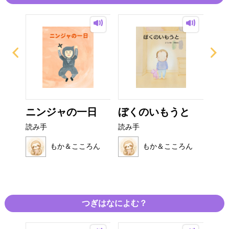
ニンジャの一日
ぼくのいもうと
ガ
り
読み手
読み手
読み
ろん
もか＆こころん
もか＆こころん
つぎはなによむ？