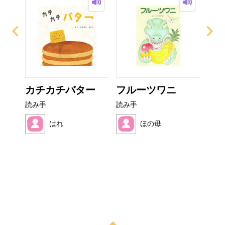
ぜり
カチカチバター
フルーツワニ
非
..
読み手
読み手
読み
はれ
ほの母