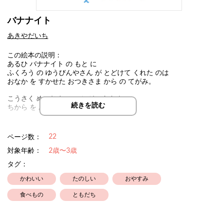
バナナイト
あきやだいち
この絵本の説明：
あるひ バナナイト の もと に
ふくろう の ゆうびんやさん が とどけて くれた のは
おなか を すかせた おつきさま から の てがみ。
こうさく めいじん の ニンジーさん と
続きを読む
ちから を あわせ
おつきさま に ばなな を とどける
ぼうけん に しゅっぱつ！
22
ページ数：
対象年齢：
2歳〜3歳
タグ：
かわいい
たのしい
おやすみ
食べもの
ともだち