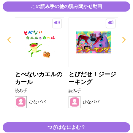
この読み手の他の読み聞かせ動画
かま
とべないカエルの
とびだせ！ジージ
で
カール
ーキング
ゃ
読み手
読み手
読み
ひなパパ
ひなパパ
つぎはなによむ？