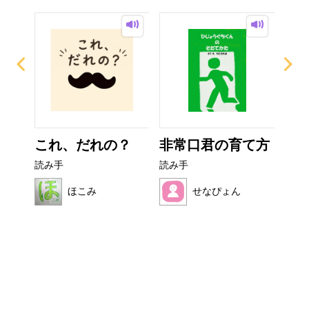
なび
これ、だれの？
非常口君の育て方
カ
読み手
読み手
読み
ほこみ
せなぴょん