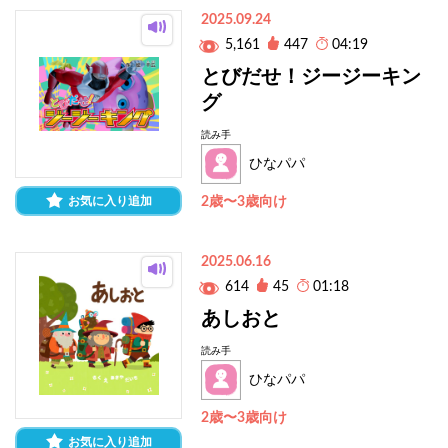
2025.09.24
5,161
447
04:19
とびだせ！ジージーキン
グ
読み手
ひなパパ
お気に入り追加
2歳〜3歳向け
2025.06.16
614
45
01:18
あしおと
読み手
ひなパパ
2歳〜3歳向け
お気に入り追加