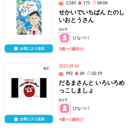
1,545
175
04:04
せかいでいちばん たのし
いおとうさん
読み手
ひなパパ
お気に入り追加
4歳〜5歳向け
2025.09.26
992
69
02:19
だるまさんと いろいろめ
っこしましょ
読み手
ひなパパ
お気に入り追加
4歳〜5歳向け