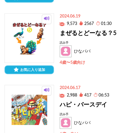
2024.06.19
9,573
2567
01:30
まぜるとどーなる？5
読み手
ひなパパ
4歳〜5歳向け
お気に入り追加
2024.06.17
2,988
417
06:53
ハピ・バースデイ
読み手
ひなパパ