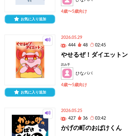
ひなパパ
4歳〜5歳向け
お気に入り追加
2026.05.29
444
48
02:45
やせるぜ！ダイエットン
読み手
ひなパパ
4歳〜5歳向け
お気に入り追加
2026.05.25
427
36
03:42
かげの町のおばけくん