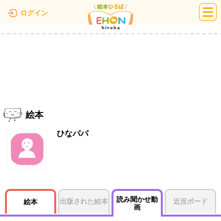
絵本ひろば
ログイン
絵本
ひなパパ
読み聞かせ動
出版された絵本
近況ボード
絵本
画