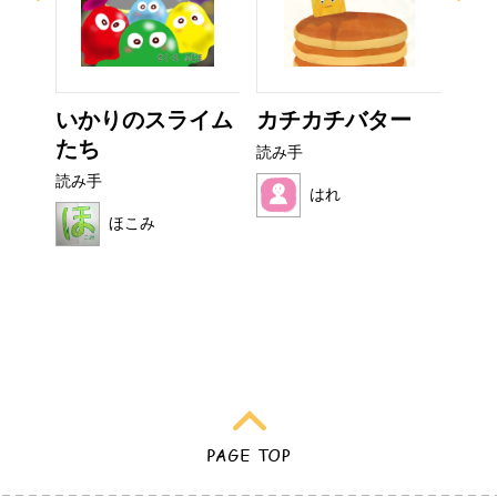
なび
いかりのスライム
カチカチバター
ぜ
たち
ーち
読み手
読み手
読み
はれ
ほこみ