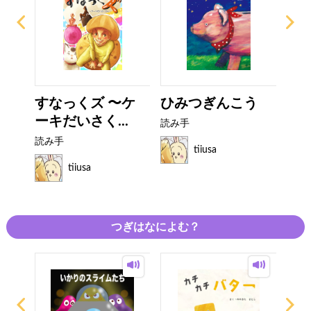
シィ
すなっくズ 〜ケ
ひみつぎんこう
お
..
ーキだいさく...
み
読み手
読み手
読み
tiiusa
tiiusa
つぎはなによむ？