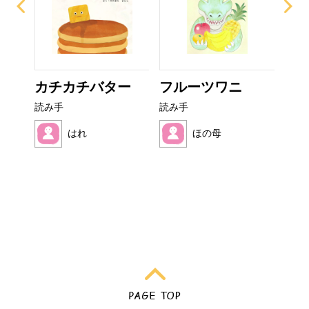
ぜり
カチカチバター
フルーツワニ
こ
..
読み手
読み手
読み
はれ
ほの母