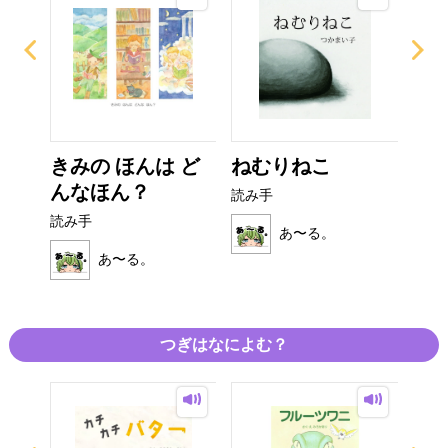
ん
きみの ほんは ど
ねむりねこ
ク
んなほん？
の
読み手
読み手
読み
あ〜る。
あ〜る。
つぎはなによむ？