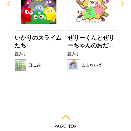
ー
いかりのスライム
ぜりーくんとぜり
お
たち
ーちゃんのおだ...
読み
読み手
読み手
ほこみ
ままれいど