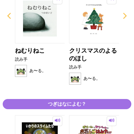
ん
ねむりねこ
クリスマスのよる
キ
のほし
リス
読み手
読み手
読み
あ〜る。
あ〜る。
つぎはなによむ？