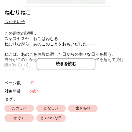
ねむりねこ
つかまい子
この絵本の説明：
スヤスヤスヤ ねこはねむる
ねむりながら あのこのことをおもいだした———
ねこは、あのこをお腹に宿した日からの幸せな日々を想う。
自分がこの世から去っても、命や生きた証は、世代を超えて受け
続きを読む
継がれていく。
だから、悲しいけれど、大丈夫。
リズミカルなことばと、墨の濃淡で描かれた命のメッセージ。
31
ページ数：
対象年齢：
6歳〜
タグ：
たのしい
かなしい
生きもの
かぞく
とくべつな日