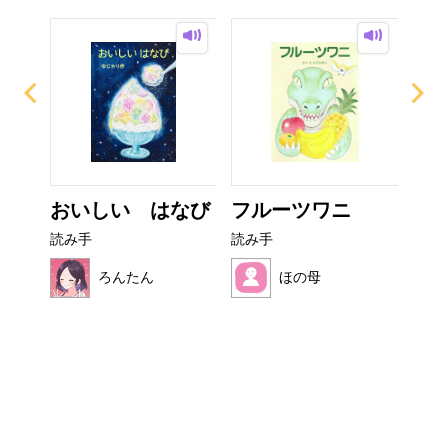
ぜり
おいしい はなび
フルーツワニ
カ
..
読み手
読み手
読み
ろんたん
ほの母