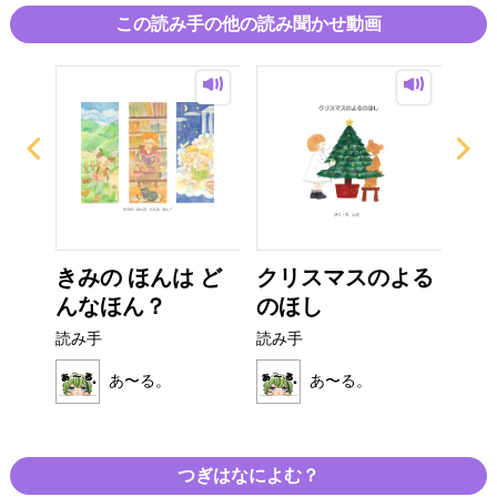
この読み手の他の読み聞かせ動画
ん
きみの ほんは ど
クリスマスのよる
キ
んなほん？
のほし
リス
読み手
読み手
読み
あ〜る。
あ〜る。
つぎはなによむ？