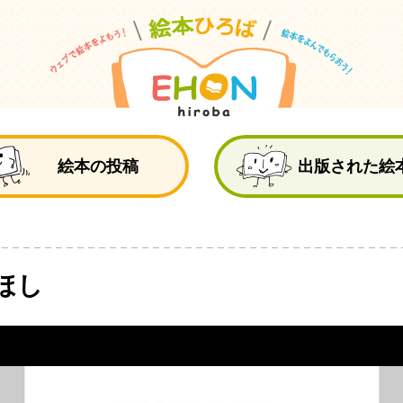
絵
絵本の投稿
出版された絵
ほし