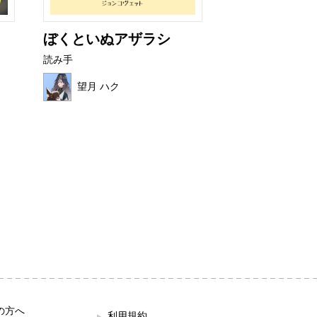
ぼくといぬアザラシ
カチカチバタ
読み手
読み手
望月 ハク
はれ
の方へ
利用規約