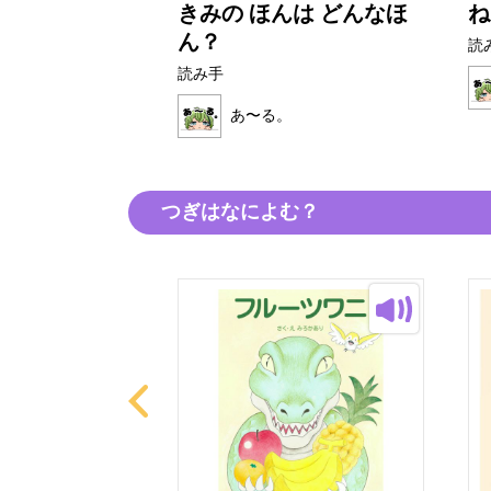
けん
きみの ほんは どんなほ
ね
ん？
読
読み手
。
あ〜る。
つぎはなによむ？