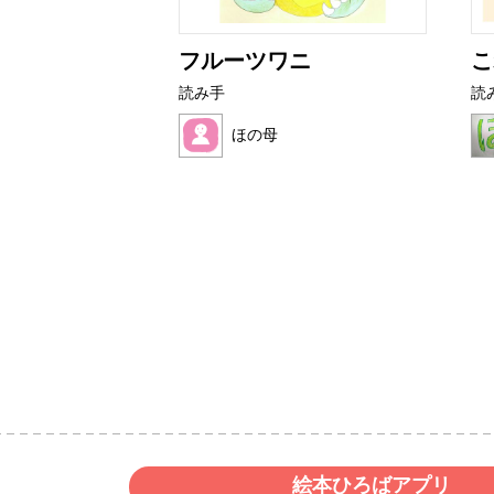
育て方
フルーツワニ
こ
読み手
読
ょん
ほの母
絵本ひろばアプリ