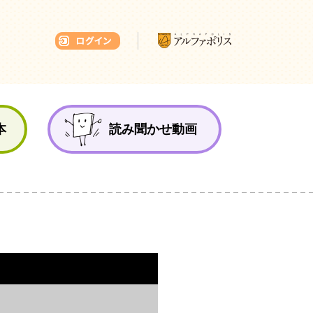
本ひろば
本
読み聞かせ動画