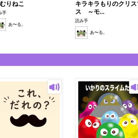
むりねこ
キラキラもりのクリス
ス ～モ...
み手
読み手
あ〜る。
あ〜る。