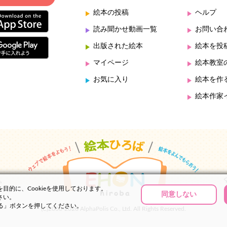
絵本の投稿
ヘルプ
読み聞かせ動画一覧
お問い合
出版された絵本
絵本を投
マイページ
絵本教室
お気に入り
絵本を作
絵本作家
的に、Cookieを使用しております。
同意しない
さい。
する」ボタンを押してください。
(C)2000-2026 AlphaPolis Co., Ltd. All Rights Reserved.