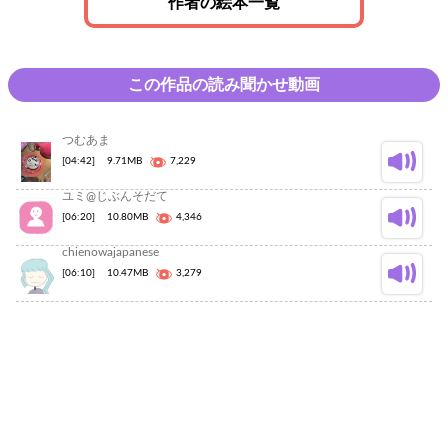
作者の絵本一覧
この作品の読み聞かせ動画
つむあま
[04:42]
9.71MB
7,229
ユミ@じぶんそだて
[06:20]
10.80MB
4,346
chienowajapanese
[06:10]
10.47MB
3,279