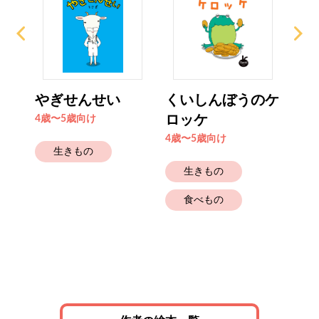
ル
やぎせんせい
くいしんぼうのケ
ゆ
ロッケ
4歳〜5歳向け
4歳
4歳〜5歳向け
生きもの
生きもの
食べもの