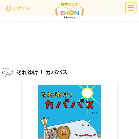
絵本ひろば
ログイン
それゆけ！ カババス