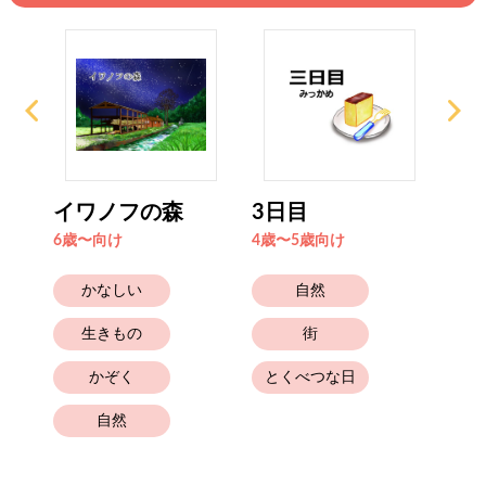
イワノフの森
3日目
ぷ
6歳〜向け
4歳〜5歳向け
0歳
かなしい
自然
生きもの
街
かぞく
とくべつな日
自然