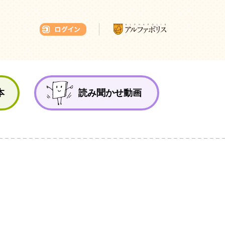
本ひろば
本
読み聞かせ動画