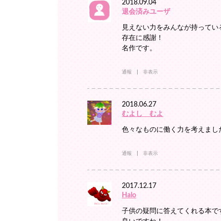
2018.09.04
退会済みユーザ
見えない力をみんなが持ってい
存在に感謝！
名作です。
通報
非表示
2018.06.27
むよし むよ
色々なものに働く力を考えまし
通報
非表示
2017.12.17
Halo
子供の疑問に答えてくれる本で