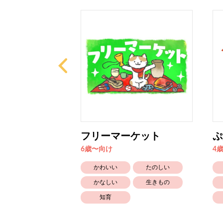
フリーマーケット
ぷ
6歳〜向け
4
生きもの
かわいい
たのしい
知育
かなしい
生きもの
知育