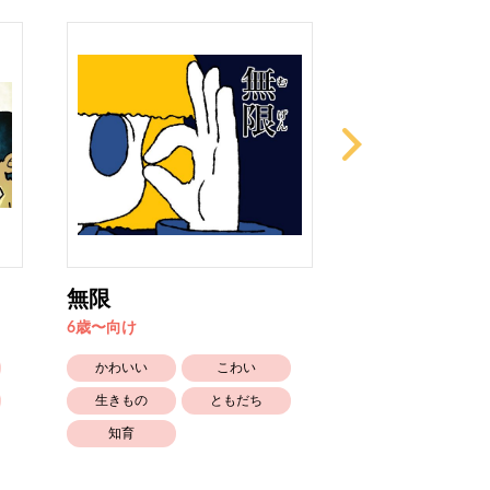
無限
ペンギンひろ
6歳〜向け
6歳〜向け
かわいい
こわい
かわいい
生きもの
ともだち
ともだち
知育
自然