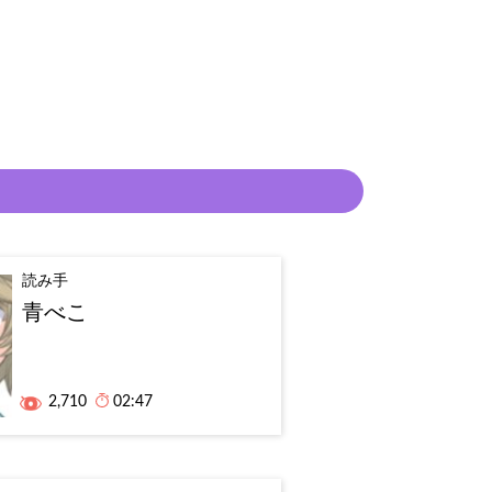
読み手
青べこ
2,710
02:47