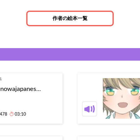
作者の絵本一覧
手
enowajapanes...
,478
03:10