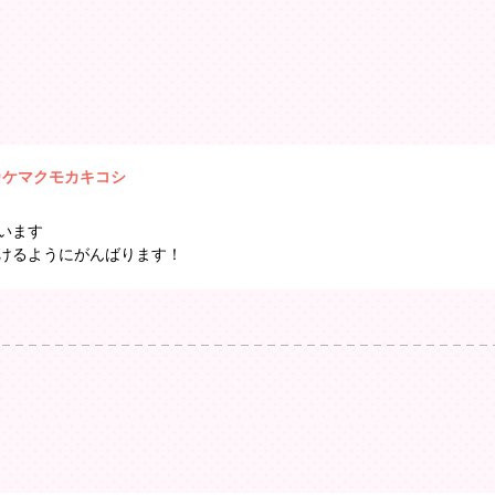
。
カケマクモカキコシ
います
けるようにがんばります！