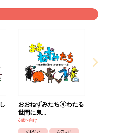
し
おおねずみたち④わたる
世間に鬼...
6歳〜向け
かわいい
たのしい