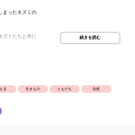
しまったネズミの
ネズミたちと共に
続きを読む
だが
見つからない。
されるし放り出さ
…
える
生きもの
ともだち
自然
いでいられたの
間たちに出会えた