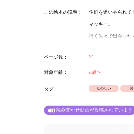
この絵本の説明：
住処を追いやられて
マッキー。
行く先々で出会った
新たな住処を探すの
31
ページ数：
なかなか良い場所が
それどころか追い出
対象年齢：
6歳〜
れるし散々な結果に
たのしい
笑
タグ：
それでも落ち込まな
は、
読み聞かせ動画が投稿されています
にぎやかで楽しい仲
からです。