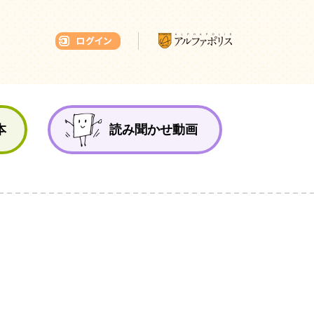
本ひろば
本
読み聞かせ動画