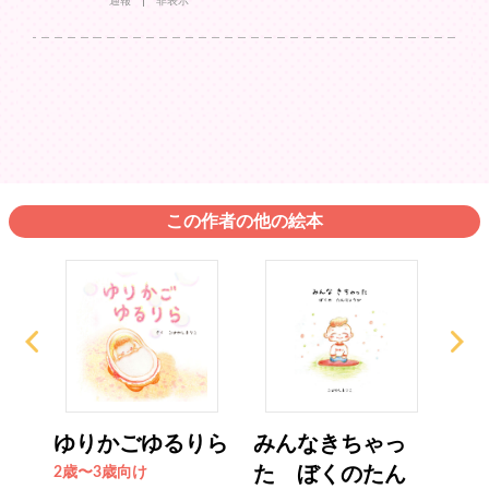
通報
非表示
この作者の他の絵本
ゆりかごゆるりら
みんなきちゃっ
あ
た ぼくのたん
な
2歳〜3歳向け