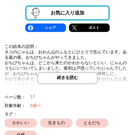
お気に入り追加
シェア
ポスト
この絵本の説明：
ネコのにゃんは、おわん山のふもとにひとりで住んでいます。あ
る嵐の夜、おちびちゃんがやってきました。
おちびちゃんは、どこから来たのかわからないといい、にゃんの
うちにいついてしまいました。最初は戸惑っていたにゃんでした
が、おちびちゃんと一緒に暮らすうちにすっかり仲良しに。
続きを読む
やがて冬がきて、春がきて、おちびちゃんのようすがだんだん変
わってきました。
ネコと桜の精との、あたたかい友情を描いた作品です。
17
ページ数：
対象年齢：
6歳〜
タグ：
かわいい
生きもの
ともだち