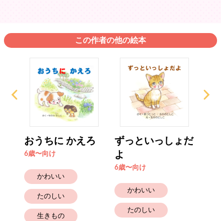
この作者の他の絵本
とき
おうちに かえろ
ずっといっしょだ
ド
ー
よ
た
6歳〜向け
6歳〜向け
6歳
かわいい
かわいい
たのしい
たのしい
生きもの