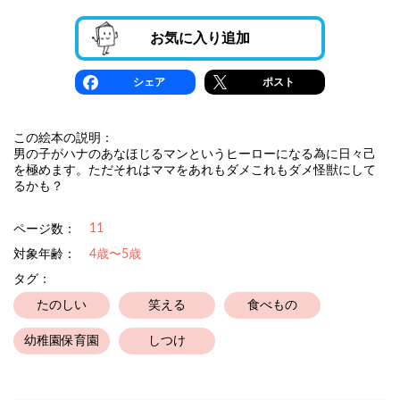
お気に入り追加
シェア
ポスト
この絵本の説明：
男の子がハナのあなほじるマンというヒーローになる為に日々己
を極めます。ただそれはママをあれもダメこれもダメ怪獣にして
るかも？
11
ページ数：
対象年齢：
4歳〜5歳
タグ：
たのしい
笑える
食べもの
幼稚園保育園
しつけ