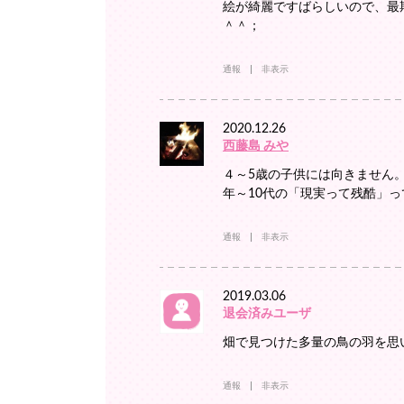
絵が綺麗ですばらしいので、最
＾＾；
通報
非表示
2020.12.26
西藤島 みや
４～5歳の子供には向きません
年～10代の「現実って残酷」
通報
非表示
2019.03.06
退会済みユーザ
畑で見つけた多量の鳥の羽を思
通報
非表示