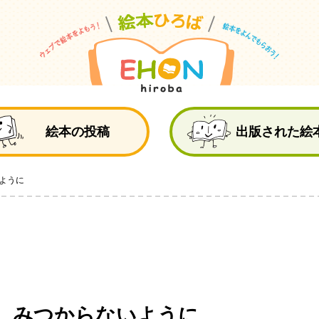
絵
絵本の投稿
出版された絵
ように
 みつからないように