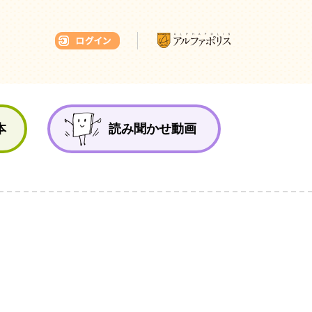
本ひろば
本
読み聞かせ動画