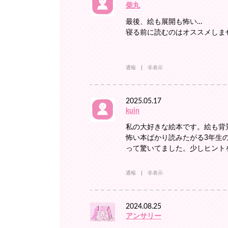
柴丸
最後、絵も展開も怖い…
寝る前に読むのはオススメしま
通報
非表示
2025.05.17
kuin
私の大好きな絵本です。絵も背
怖い本ばかり読みたがる3年生
って驚いてました。少しヒント
通報
非表示
2024.08.25
アンサリー