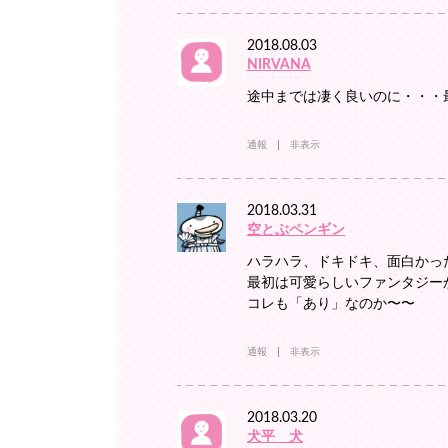
2018.08.03
NIRVANA
途中までは凄く良いのに・・・
通報
非表示
2018.03.31
空とぶペンギン
ハラハラ、ドキドキ、面白かっ
最初は可愛らしいファンタジーか
コレも「あり」なのか〜〜
通報
非表示
2018.03.20
犬平 犬