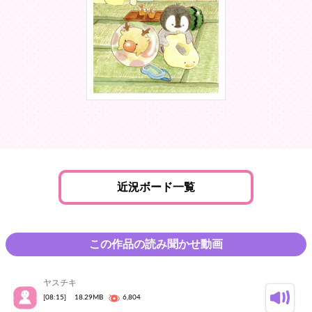
近況ボード一覧
この作品の読み聞かせ動画
ヤスチキ
[08:15]
18.29MB
6,804