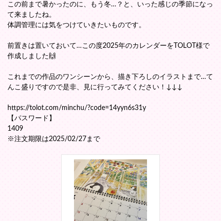
この前まで暑かったのに、もう冬…？と、いった感じの季節になっ
て来ましたね。
体調管理には気をつけていきたいものです。
前置きは置いておいて…この度2025年のカレンダーをTOLOT様で
作成しました🙌
これまでの作品のワンシーンから、描き下ろしのイラストまで…て
んこ盛りですので是非、見に行ってみてください！↓↓↓
https://tolot.com/minchu/?code=14yyn6s31y
【パスワード】
1409
※注文期限は2025/02/27まで