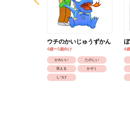
ーなる？21
ウチのかいじゅうずかん
ぼ
4歳〜5歳向け
4
たのしい
かわいい
たのしい
生きもの
笑える
かぞく
しつけ