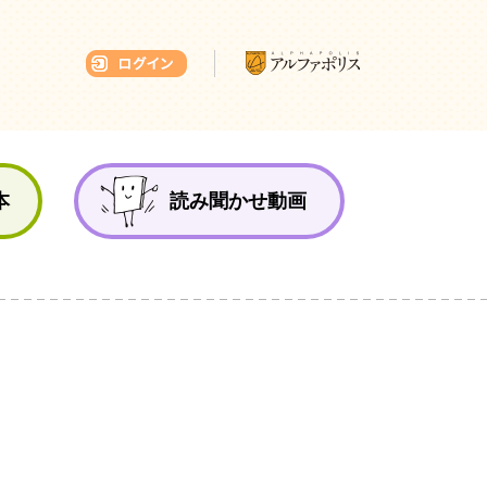
本ひろば
本
読み聞かせ動画