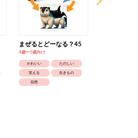
まぜるとどーなる？45
まぜるとどー
4歳〜5歳向け
4歳〜5歳向け
かわいい
たのしい
かわいい
笑える
生きもの
笑える
自然
自然