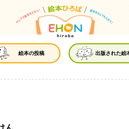
絵
絵本の投稿
出版された絵
けん