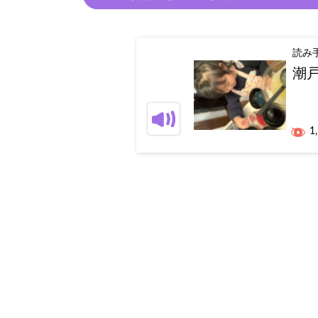
読み
潮
1