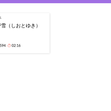
手
戸雪（しおとゆき）
,594
02:16