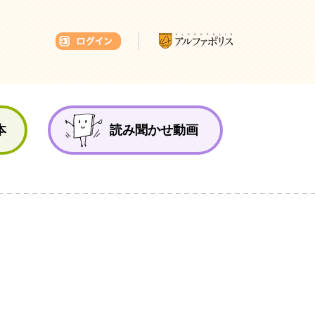
本ひろば
本
読み聞かせ動画