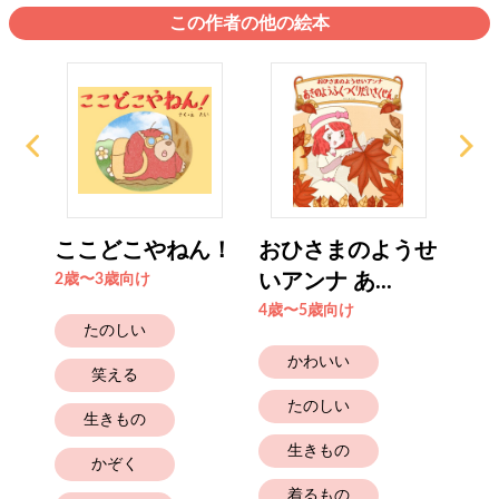
この作者の他の絵本
ロ
ここどこやねん！
おひさまのようせ
ピ
いアンナ あ...
ラ
2歳〜3歳向け
4歳〜5歳向け
4歳
たのしい
かわいい
笑える
たのしい
生きもの
生きもの
かぞく
着るもの