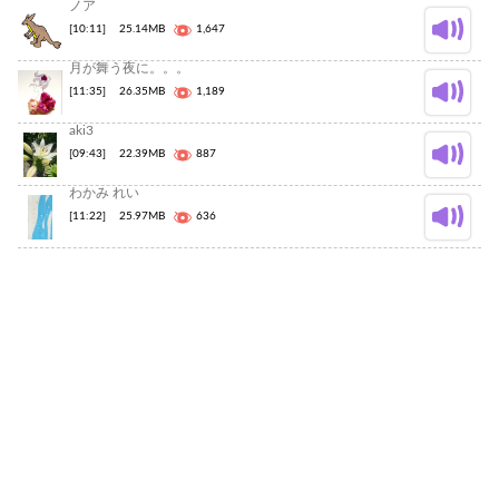
ノア
[10:11]
25.14MB
1,647
月が舞う夜に。。。
[11:35]
26.35MB
1,189
aki3
[09:43]
22.39MB
887
わかみ れい
[11:22]
25.97MB
636