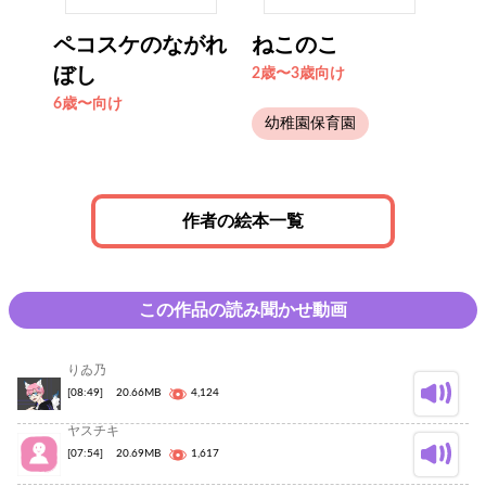
ペコスケのながれ
ねこのこ
ぼし
2歳〜3歳向け
6歳〜向け
幼稚園保育園
作者の絵本一覧
この作品の読み聞かせ動画
りゐ乃
[08:49]
20.66MB
4,124
ヤスチキ
[07:54]
20.69MB
1,617