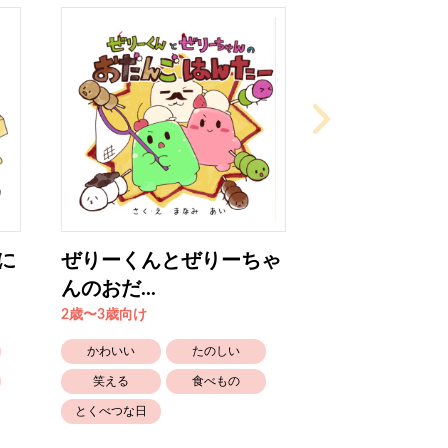
に
ぜりーくんとぜりーちゃ
んのおだ...
2歳〜3歳向け
かわいい
たのしい
笑える
食べもの
とくべつな日