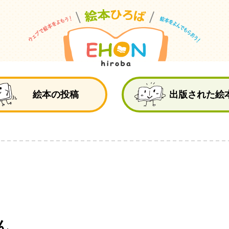
絵
絵本の投稿
出版された絵
ん