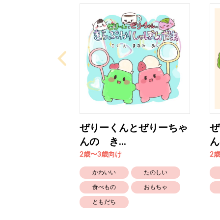
ぜりーくんとぜりーちゃ
ぜ
んの き...
ん
2歳〜3歳向け
2
かわいい
たのしい
食べもの
おもちゃ
ともだち