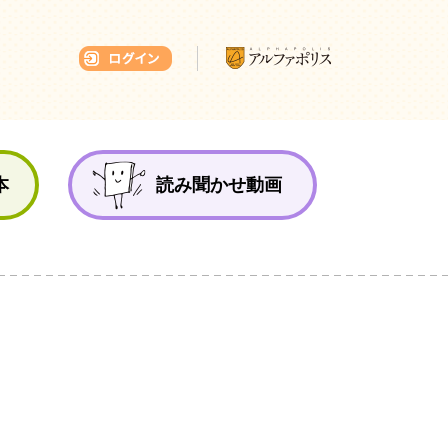
本ひろば
本
読み聞かせ動画