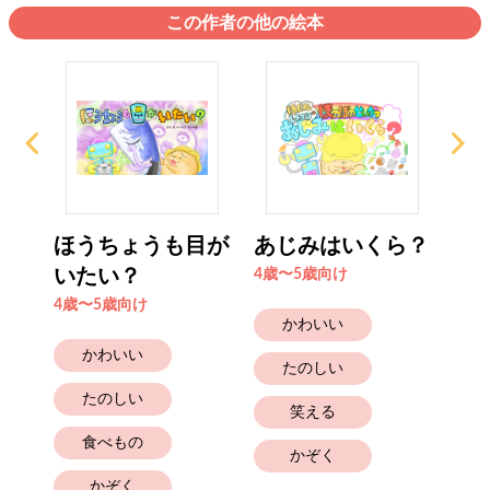
この作者の他の絵本
い
ほうちょうも目が
あじみはいくら？
ち
いたい？
ー
4歳〜5歳向け
4歳〜5歳向け
4歳
かわいい
かわいい
たのしい
たのしい
笑える
食べもの
かぞく
かぞく
と