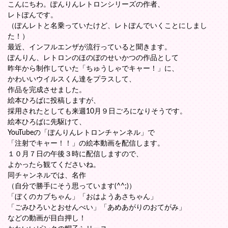
こんにちわ。ぽんりんレトロンシリーズの作者、
レトぽんです。
（ぽんレトと名乗っていたけど、レトぽんでいくことにしまし
た！）
最近、インフルエンザが流行っていると聞きます。
ぽんりん、レトロンのほのぼのせいかつの作品として
昨年から制作していた「ちゅうしゃでキャー！」に、
かわいいウイルスくん達をプラスして、
作品を完成させました。
絵本ひろばに投稿しますが、
採用されたとしても来週10月９日ごろになりそうです。
絵本ひろばに先駆けて、
YouTubeの「ぽんりんレトロンチャンネル」で
「注射でキャー！！」の絵本動画を配信します。
１０月７日の午後３時に配信しますので、
よかったら観てくださいね。
同チャンネルでは、名作
（自分で勝手にそう思っています(^^;)）
「ぼくのカブちゃん」「おはようあさちゃん」
「ごみひろいとおせんべい」「あめあがりのおてがみ」
などの動画が目白押し！