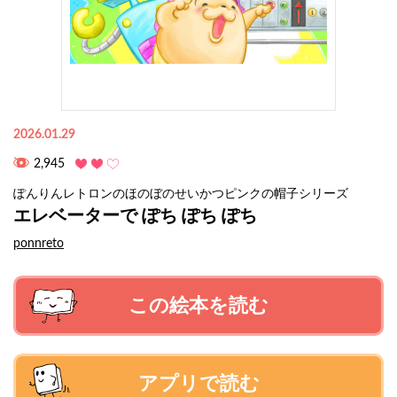
2026.01.29
2,945
ぽんりんレトロンのほのぼのせいかつピンクの帽子シリーズ
エレベーターで ぽち ぽち ぽち
ponnreto
この絵本を読む
アプリで読む