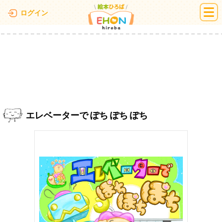
絵本ひろば
ログイン
エレベーターで ぽち ぽち ぽち