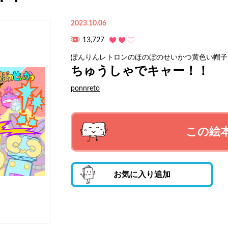
2023.10.06
13,727
ぽんりんレトロンのほのぼのせいかつ黄色い帽子
ちゅうしゃでキャー！！
ponnreto
この絵
お気に入り追加