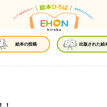
絵
絵本の投稿
出版された絵
！！