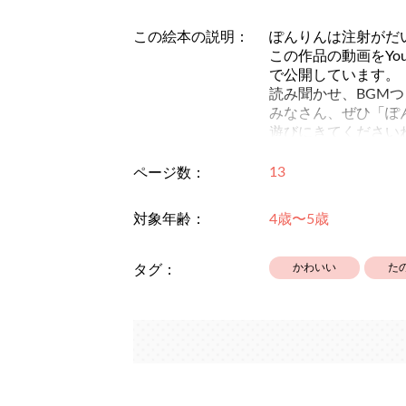
この絵本の説明：
ぽんりんは注射がだ
この作品の動画をYo
で公開しています。
読み聞かせ、BGM
みなさん、ぜひ「ぽ
遊びにきてください
これまでに絵本ひろ
ぽんりんレトロンシ
13
ページ数：
いっぱいありますよ
楽しんでくださると
対象年齢：
4歳〜5歳
かわいい
た
タグ：