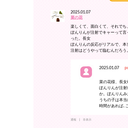
2025.01.07
菜の花
楽しくて、面白くて、それでち
ぽんりんが注射でキャーって言
った。長女
ぽんりんの反応がリアルで、本
注射はどうやって臨むんだろう
2025.01.07
p
菜の花様、長女
ぽんりんが注射
か。ぽんりんみた
うちの子は本当
時間があれば､
通報
非表示