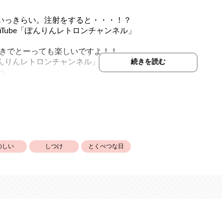
いっきらい。注射をすると・・・！？
uTube「ぽんりんレトロンチャンネル」
つきでとーっても楽しいですよ！！
んりんレトロンチャンネル」に
続きを読む
ね。
ばに投稿してきた
リーズの作品の動画も
。
、嬉しいです！！
のしい
しつけ
とくべつな日