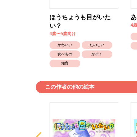
いも、ほれる
ほうちょうも目がいた
あ
い？
4
4歳〜5歳向け
たのしい
かわいい
たのしい
幼稚園保育園
食べもの
かぞく
知育
この作者の他の絵本