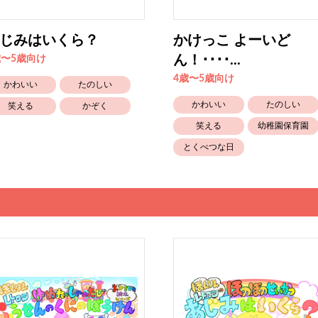
じみはいくら？
かけっこ よーいど
ん！････...
歳〜5歳向け
4歳〜5歳向け
かわいい
たのしい
かわいい
たのしい
笑える
かぞく
笑える
幼稚園保育園
とくべつな日