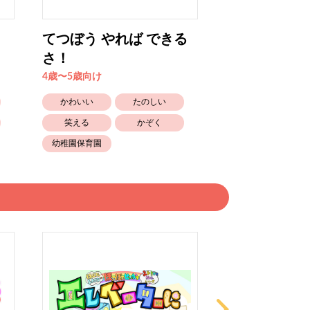
てつぼう やれば できる
すてきなふく
さ！
4歳〜5歳向け
4歳〜5歳向け
かわいい
かわいい
たのしい
笑える
笑える
かぞく
幼稚園保育園
幼稚園保育園