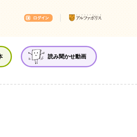
本ひろば
本
読み聞かせ動画