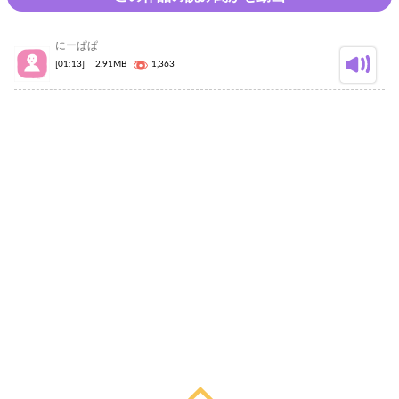
にーぱぱ
[01:13]
2.91MB
1,363