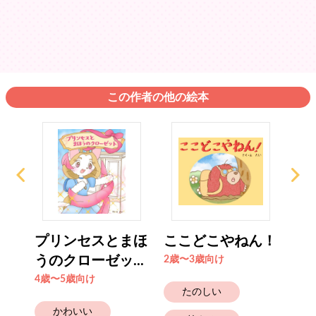
この作者の他の絵本
ロ
プリンセスとまほ
ここどこやねん！
ネ
うのクローゼッ...
とお
2歳〜3歳向け
4歳〜5歳向け
4歳
たのしい
かわいい