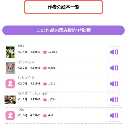
作者の絵本一覧
この作品の読み聞かせ動画
aki3
[01:45]
4.56MB
13,688
ぽちゃちゃ
[02:21]
4.83MB
6,556
ちきゅうぎ
[02:04]
5.11MB
1,511
潮戸雪（しおとゆき）
[01:35]
3.95MB
1,036
つめ
[01:36]
4.35MB
467