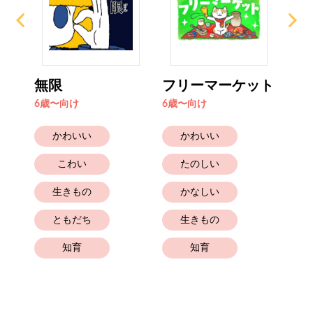
無限
フリーマーケット
お
6歳〜向け
6歳〜向け
6歳
かわいい
かわいい
こわい
たのしい
生きもの
かなしい
ともだち
生きもの
知育
知育