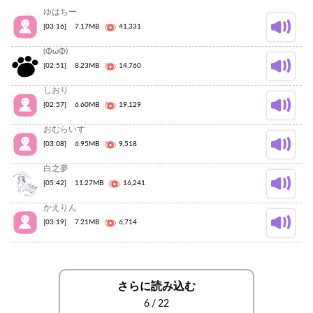
ゆはちー
[03:16]
7.17MB
41,331
(ΦωΦ)
[02:51]
8.23MB
14,760
しおり
[02:57]
6.60MB
19,129
おむらいす
[03:08]
6.95MB
9,518
白之夢
[05:42]
11.27MB
16,241
かえりん
[03:19]
7.21MB
6,714
さらに読み込む
6
/
22