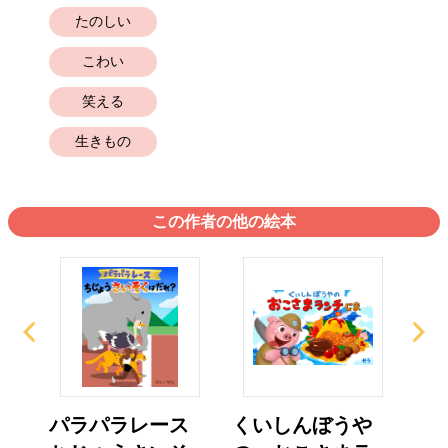
たのしい
こわい
笑える
生きもの
この作者の他の絵本
しな
パラパラレース
くいしんぼうや
は