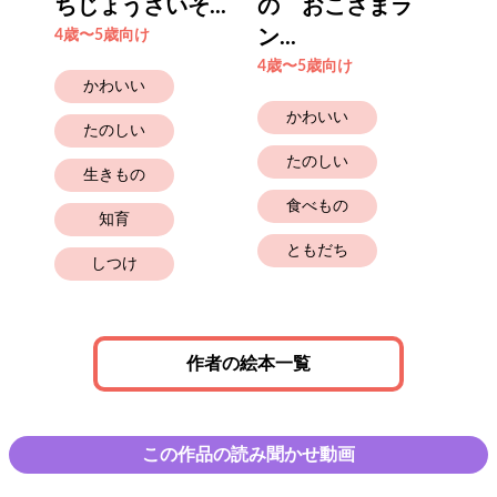
..
ちじょうさいそ...
の おこさまラ
ら
ン...
4歳〜5歳向け
4歳
4歳〜5歳向け
かわいい
かわいい
たのしい
たのしい
生きもの
食べもの
知育
ともだち
しつけ
作者の絵本一覧
この作品の読み聞かせ動画