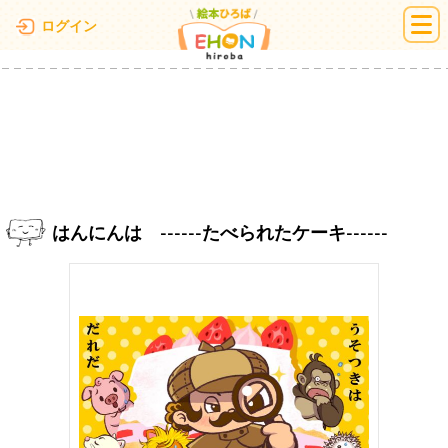
絵本ひろば
ログイン
はんにんは ------たべられたケーキ------