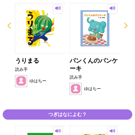
なあ
うりまる
パンくんのパンケ
ピ
ーキ
の
読み手
読み手
読み
ゆはちー
ゆはちー
つぎはなによむ？