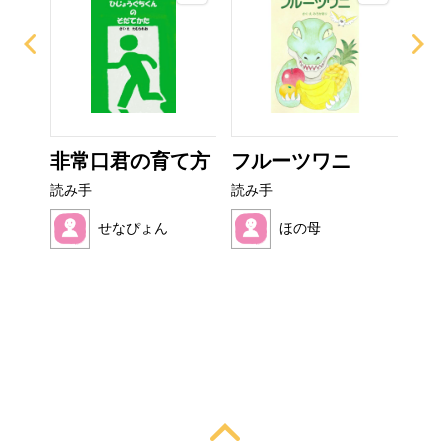
ー
非常口君の育て方
フルーツワニ
ぼ
シ
読み手
読み手
読み
せなぴょん
ほの母