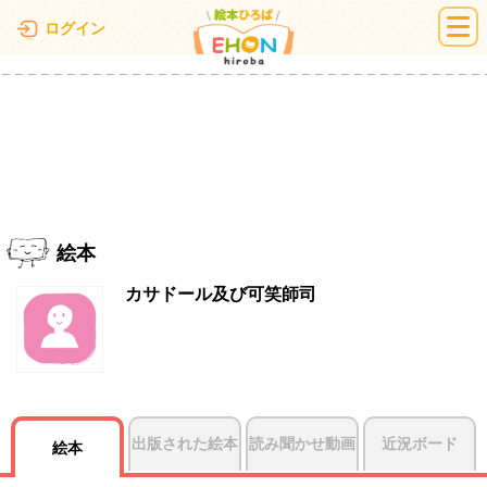
絵本ひろば
ログイン
絵本
カサドール及び可笑師司
出版された絵本
読み聞かせ動画
近況ボード
絵本