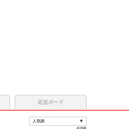
近況ボード
全
0
件