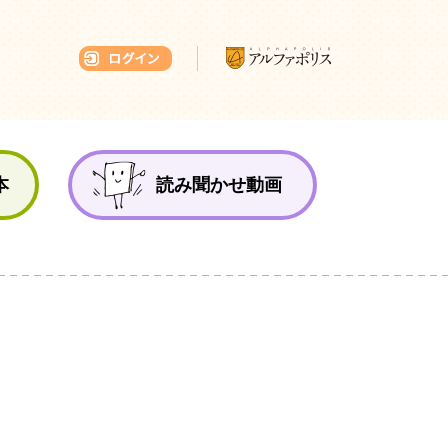
本ひろば
本
読み聞かせ動画