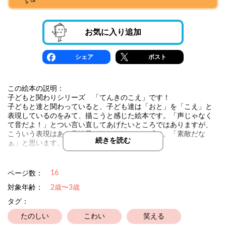
お気に入り追加
シェア
ポスト
この絵本の説明：
子どもと関わりシリーズ 「てんきのこえ」です！
子どもと達と関わっていると、子ども達は「おと」を「こえ」と
表現しているのをみて、描こうと感じた絵本です。「声じゃなく
て音だよ！」とつい言い直してあげたいところではありますが、
こういう表現はある意味子どもならではだと感じ、「素敵だな
続きを読む
ぁ」と思います。
おがさんの絵本はHPにて印刷フリーです
ラミネートしてぜひ、ご家庭、保育園、幼稚園、福祉施設でご利
16
ページ数：
用ください
対象年齢：
2歳〜3歳
作品名の下、作者名をクリックするとHP、SNSへとぶことができ
タグ：
ます(´･ω･｀)
たのしい
こわい
笑える
おがさんの絵本HPには、お子さんの育児、子育て、関わりに関す