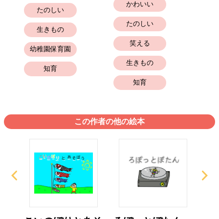
かわいい
たのしい
たのしい
生きもの
笑える
幼
幼稚園保育園
生きもの
知育
知育
この作者の他の絵本