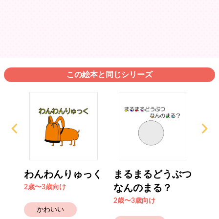
この絵本と同じシリーズ
ら
わんわんりゅっく
まるまるどうぶつ
か
なんのまる？
ん
2歳〜3歳向け
2歳〜3歳向け
4歳
かわいい