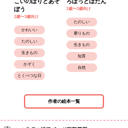
ちが
こいのぼりとあそ
ろぼっとぼたん
み
ぼう
2歳〜3歳向け
2歳
2歳〜3歳向け
たのしい
かわいい
乗りもの
たのしい
生きもの
生きもの
知育
幼
かぞく
自然
とくべつな日
作者の絵本一覧