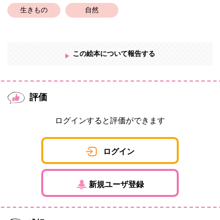
おがさんの絵本HPには、お子さんの育児、子育て、関わりに関す
生きもの
自然
るNOTE、おススメの玩具、グッズ等の情報がまとめてあります。
ぜひご覧ください！
ブックマーク推奨です
この絵本について報告する
評価
ログインすると評価ができます
ログイン
新規ユーザ登録