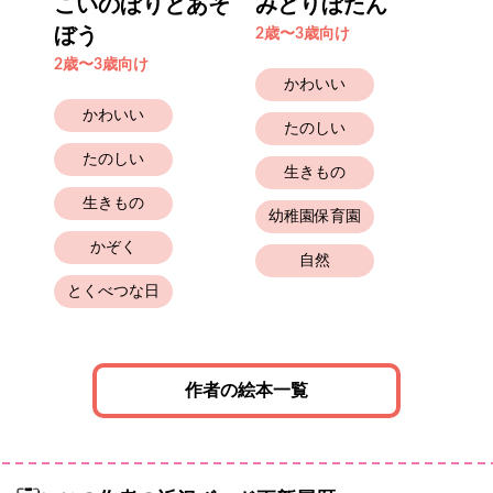
たい
こいのぼりとあそ
みどりぼたん
い
ぼう
2歳〜3歳向け
2歳
2歳〜3歳向け
かわいい
かわいい
たのしい
たのしい
生きもの
生きもの
幼稚園保育園
幼
かぞく
自然
とくべつな日
作者の絵本一覧