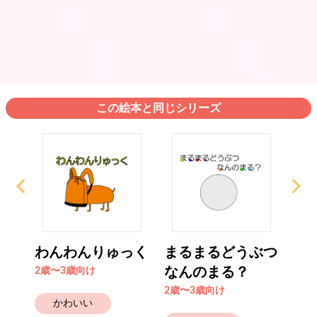
この絵本と同じシリーズ
わんわんりゅっく
まるまるどうぶつ
か
なんのまる？
ん
2歳〜3歳向け
2歳〜3歳向け
4歳
かわいい