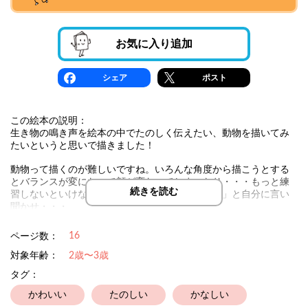
お気に入り追加
シェア
ポスト
この絵本の説明：
生き物の鳴き声を絵本の中でたのしく伝えたい、動物を描いてみ
たいというと思いで描きました！
動物って描くのが難しいですね。いろんな角度から描こうとする
とバランスが変になって顔が変わってしまったり・・・もっと練
続きを読む
習しないといけないと思いつつも、「これも味か」と自分に言い
聞かせ・・・
おがさんの絵本はHPにて印刷フリーです
16
ページ数：
ラミネートしてぜひ、ご家庭、保育園、幼稚園、福祉施設でご利
用ください
対象年齢：
2歳〜3歳
タグ：
作品名の下、作者名をクリックするとHP、SNSへとぶことができ
ます(´･ω･｀)
かわいい
たのしい
かなしい