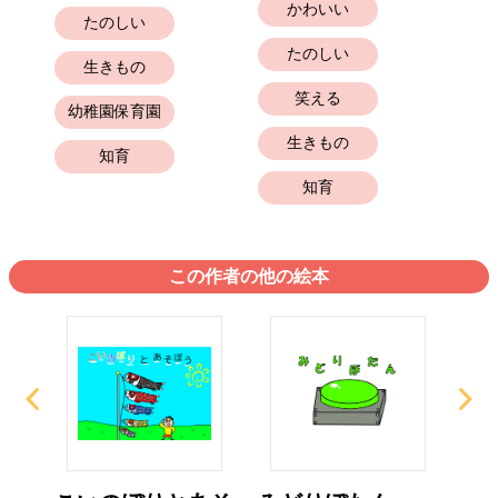
かわいい
たのしい
たのしい
生きもの
笑える
幼
幼稚園保育園
生きもの
知育
知育
この作者の他の絵本