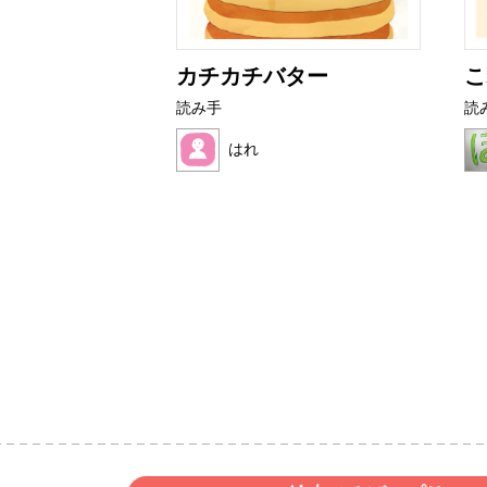
アザラシ
カチカチバター
こ
読み手
読
ク
はれ