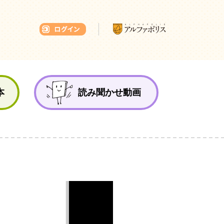
本ひろば
本
読み聞かせ動画