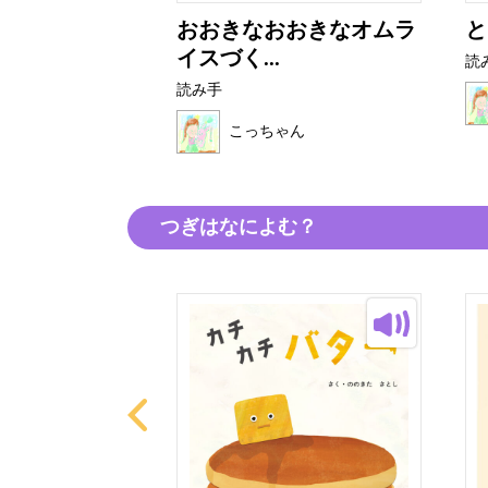
ようせいアン
おおきなおおきなオムラ
と
イスづく...
読
読み手
ゃん
こっちゃん
つぎはなによむ？