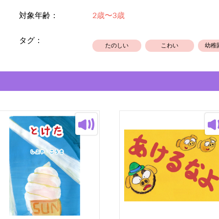
対象年齢：
2歳〜3歳
作品名の下、作者名をクリックするとH
おがさんの絵本HPには、お子さんの
タグ：
たのしい
こわい
幼稚
ススメの玩具、グッズ等の情報がま
ブックマーク推奨です