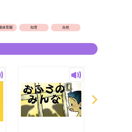
P、SNSへとぶことができます(´･ω･｀)
育児、子育て、関わりに関するNOTE、お
園保育園
知育
自然
とめてあります。ぜひご覧ください！