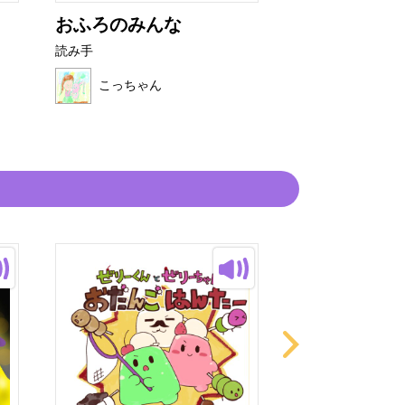
おふろのみんな
きょうのスパ
は？
読み手
読み手
こっちゃん
こっちゃん