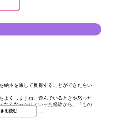
を絵本を通して反芻することができたらい
をよくしますね。遊んでいるときや怒った
べなくなったりといった経験から、「もの
り、繰り返したり…
きを読む
ーです
園、幼稚園、福祉施設でご利用ください