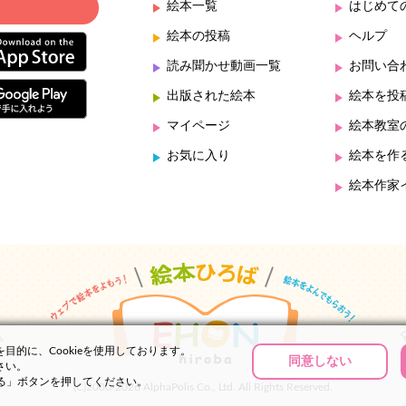
絵本一覧
はじめて
絵本の投稿
ヘルプ
読み聞かせ動画一覧
お問い合
出版された絵本
絵本を投
マイページ
絵本教室
お気に入り
絵本を作
絵本作家
的に、Cookieを使用しております。
同意しない
さい。
する」ボタンを押してください。
(C)2000-2026 AlphaPolis Co., Ltd. All Rights Reserved.