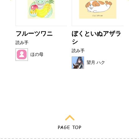
イム
フルーツワニ
ぼくといぬアザラ
カ
シ
読み手
読み
読み手
ほの母
望月 ハク