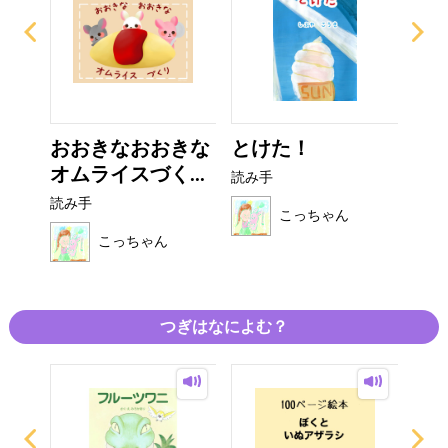
うせ
おおきなおおきな
とけた！
あ
オムライスづく...
読み手
読み
読み手
こっちゃん
こっちゃん
つぎはなによむ？