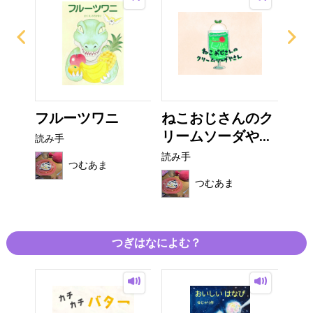
ょ
フルーツワニ
ねこおじさんのク
山
リームソーダや...
読み手
読み
読み手
つむあま
つむあま
つぎはなによむ？