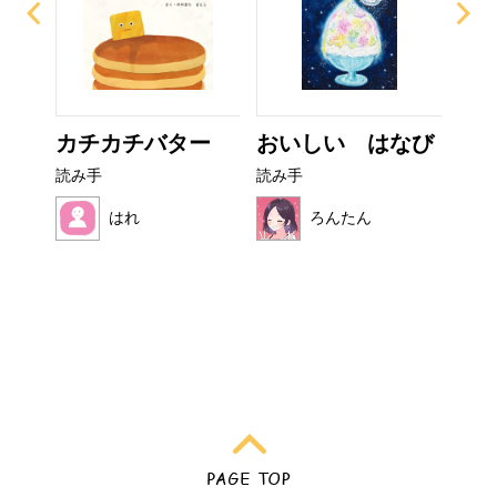
ぜり
カチカチバター
おいしい はなび
こ
..
読み手
読み手
読み
はれ
ろんたん