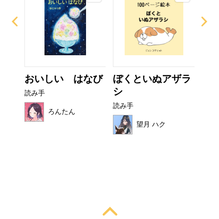
イム
おいしい はなび
ぼくといぬアザラ
カ
シ
読み手
読み
読み手
ろんたん
望月 ハク