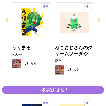
ょ
うりまる
ねこおじさんのク
山
リームソーダや...
読み手
読み
読み手
つむあま
つむあま
つぎはなによむ？