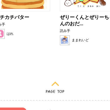
チカチバター
ぜりーくんとぜりーち
んのおだ...
み手
読み手
はれ
ままれいど