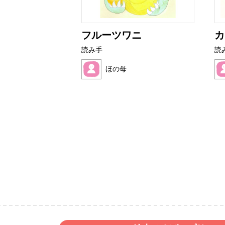
の？
フルーツワニ
カ
読み手
読
ほの母