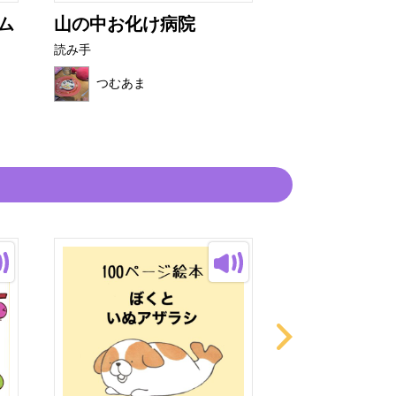
ム
山の中お化け病院
だいすきなマ
け
読み手
読み手
つむあま
つむあま