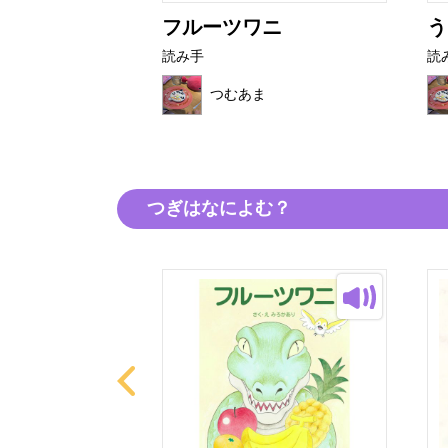
じょ
フルーツワニ
う
読み手
読
ま
つむあま
つぎはなによむ？