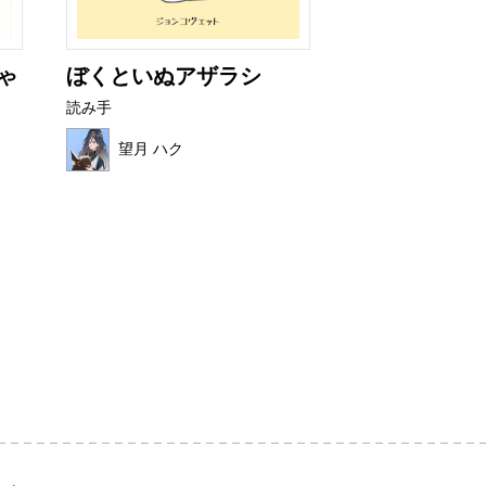
ゃ
ぼくといぬアザラシ
いかりのスラ
読み手
読み手
望月 ハク
ほこみ