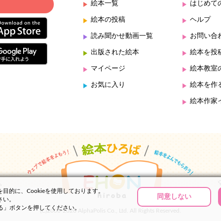
絵本一覧
はじめて
絵本の投稿
ヘルプ
読み聞かせ動画一覧
お問い合
出版された絵本
絵本を投
マイページ
絵本教室
お気に入り
絵本を作
絵本作家
的に、Cookieを使用しております。
同意しない
さい。
する」ボタンを押してください。
(C)2000-2026 AlphaPolis Co., Ltd. All Rights Reserved.