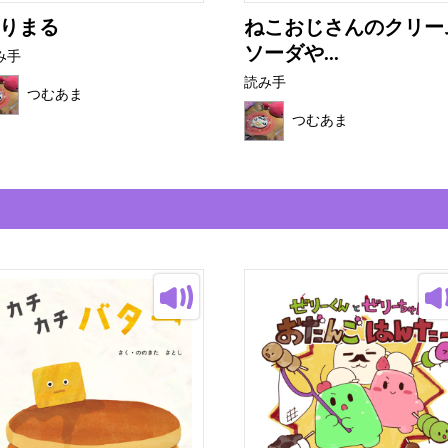
りまる
ねこおじさんのクリー
ソーダや...
み手
読み手
つむあま
つむあま