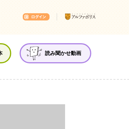
本ひろば
本
読み聞かせ動画