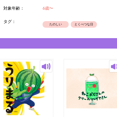
画面に反映されるのが遅れる場合があ
対象年齢：
6歳〜
タグ：
たのしい
とくべつな日