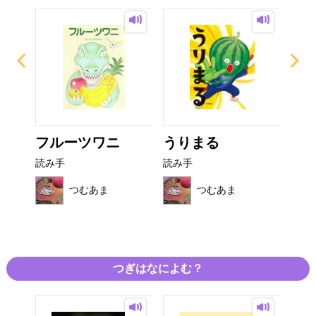
ょ
フルーツワニ
うりまる
ね
リー
読み手
読み手
読み
つむあま
つむあま
つぎはなによむ？