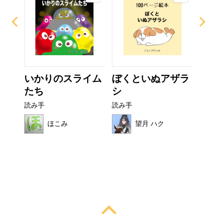
いかりのスライム
ぼくといぬアザラ
こ
たち
シ
読み
読み手
読み手
ほこみ
望月 ハク