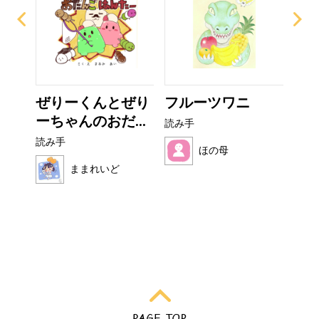
なび
ぜりーくんとぜり
フルーツワニ
非
ーちゃんのおだ...
読み手
読み
読み手
ほの母
ままれいど