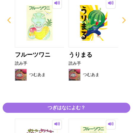
ょ
フルーツワニ
うりまる
ね
リー
読み手
読み手
読み
つむあま
つむあま
つぎはなによむ？