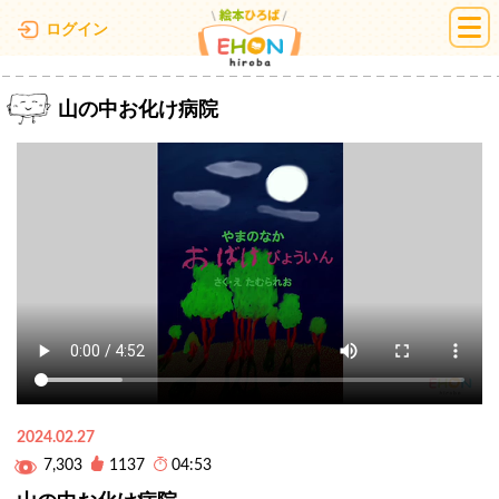
絵本ひろば
ログイン
山の中お化け病院
2024.02.27
7,303
1137
04:53