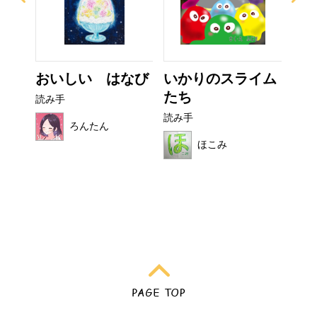
ぜり
おいしい はなび
いかりのスライム
ぼ
..
たち
シ
読み手
読み手
読み
ろんたん
ほこみ