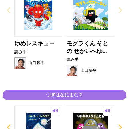
ゆめレスキュー
モグラくん そと
の せかいへゆ...
読み手
読み手
山口勝平
山口勝平
つぎはなによむ？