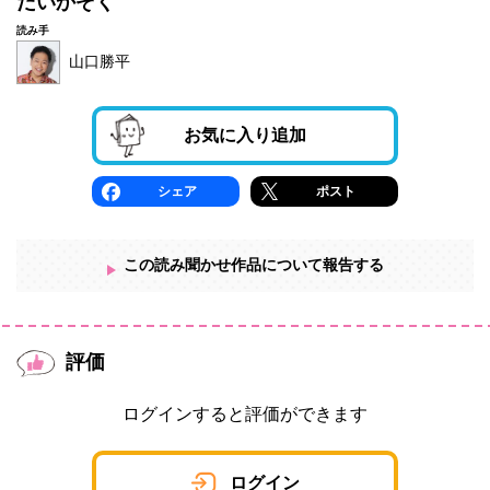
だいかぞく
読み手
読み手
山口勝平
お気に入り追加
シェア
ポスト
この読み聞かせ作品について報告する
評価
ログインすると評価ができます
ログイン