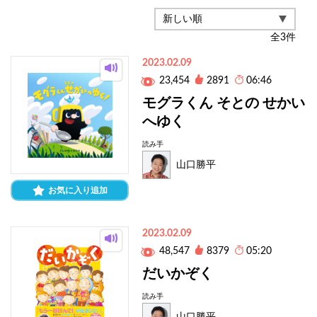
全
3
件
2023.02.09
23,454
2891
06:46
モグラくん そとの せかい
へゆく
読み手
山口勝平
お気に入り追加
2023.02.09
48,547
8379
05:20
だいかぞく
読み手