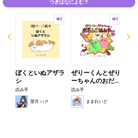
つぎはなによむ？
ー
ぼくといぬアザラ
ぜりーくんとぜり
い
シ
ーちゃんのおだ...
た
読み手
読み手
読み
望月 ハク
ままれいど