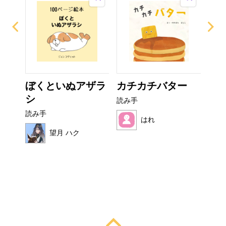
イム
ぼくといぬアザラ
カチカチバター
フ
シ
読み手
読み
読み手
はれ
望月 ハク