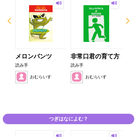
ンタ
メロンパンツ
非常口君の育て方
お
オム
読み手
読み手
読み
おむらいす
おむらいす
つぎはなによむ？