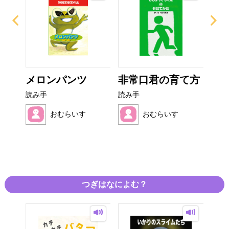
ンタ
メロンパンツ
非常口君の育て方
お
オム
読み手
読み手
読み
おむらいす
おむらいす
つぎはなによむ？