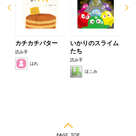
ぜり
カチカチバター
いかりのスライム
お
..
たち
読み手
読み
読み手
はれ
ほこみ