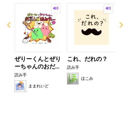
ー
ぜりーくんとぜり
これ、だれの？
い
ーちゃんのおだ...
た
読み手
読み手
読み
ほこみ
ままれいど