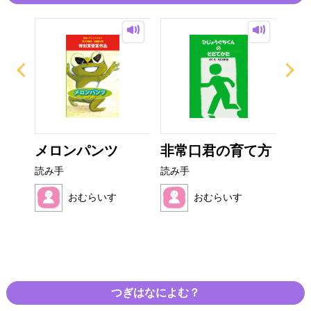
ンタ
メロンパンツ
非常口君の育て方
お
オム
読み手
読み手
読み
おむらいす
おむらいす
つぎはなによむ？