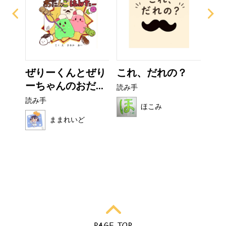
ぜりーくんとぜり
これ、だれの？
カ
ーちゃんのおだ...
読み手
読み
読み手
ほこみ
ままれいど