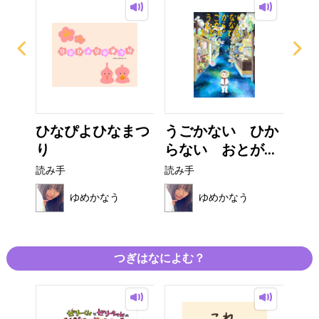
ろ
ひなぴよひなまつ
うごかない ひか
いな
り
らない おとが...
な
読み手
読み手
読み
ゆめかなう
ゆめかなう
つぎはなによむ？