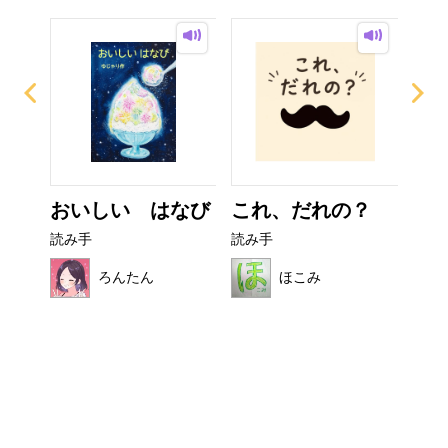
ぜり
おいしい はなび
これ、だれの？
非
..
読み手
読み手
読み
ろんたん
ほこみ