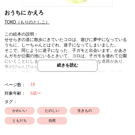
おうちに かえろ
TOKO（もりのとしこ）
この絵本の説明：
せせらぎの道に散歩にきていたコロは、遊びに夢中になっている
うちに、しーちゃんとはぐれ、迷子になってしまいました。
そこで、同じように迷子になった、子ガモと出会います。かあさ
んガモが公園の池にいるときいて、コロは、子ガモを連れて公園
にいくことにしました。でも、公園の前には大きな道路があり、
続きを読む
車がびゅんびゅん走っています。
コロは、無事、子ガモを送り届けることができるのか。そして、
しーちゃんとは再会できるのか。ハラハラドキドキの展開をお楽
しみください。
18
ページ数：
対象年齢：
6歳〜
タグ：
かわいい
たのしい
生きもの
ともだち
自然