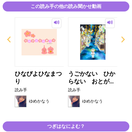
この読み手の他の読み聞かせ動画
ない
ひなぴよひなまつ
うごかない ひか
いな
り
らない おとが...
な
読み手
読み手
読み
ゆめかなう
ゆめかなう
つぎはなによむ？