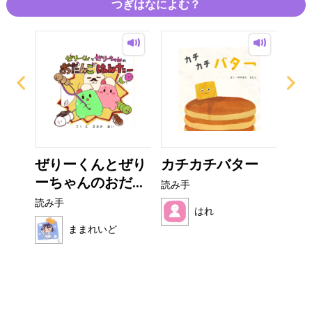
つぎはなによむ？
ザラ
ぜりーくんとぜり
カチカチバター
い
ーちゃんのおだ...
た
読み手
読み手
読み
はれ
ままれいど