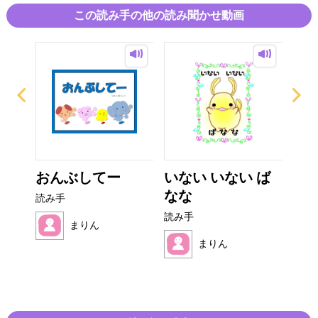
この読み手の他の読み聞かせ動画
ーの
おんぶしてー
いない いない ば
み
..
なな
読み手
読み
読み手
まりん
まりん