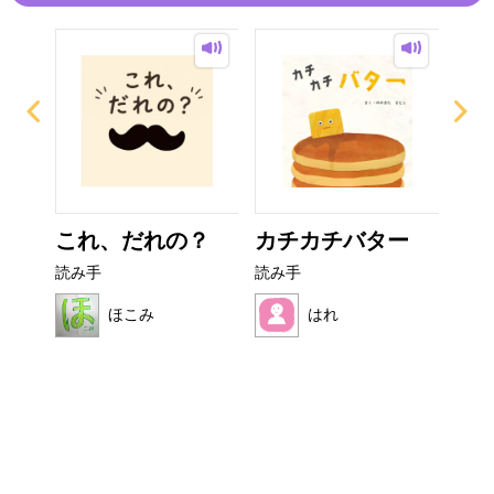
なび
これ、だれの？
カチカチバター
い
た
読み手
読み手
読み
ほこみ
はれ