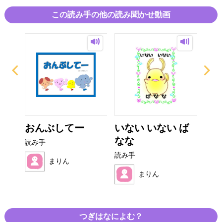
この読み手の他の読み聞かせ動画
ーの
おんぶしてー
いない いない ば
み
..
なな
読み手
読み
読み手
まりん
まりん
つぎはなによむ？